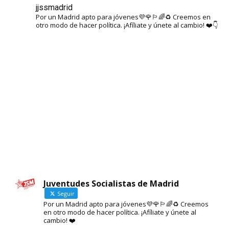
jjssmadrid
Por un Madrid apto para jóvenes💜🌹🏳️‍🌈♻️ Creemos en
otro modo de hacer política. ¡Afíliate y únete al cambio! ❤️👇
Juventudes Socialistas de Madrid
Seguir
Por un Madrid apto para jóvenes💜🌹🏳️‍🌈♻️ Creemos
en otro modo de hacer política. ¡Afíliate y únete al
Cargar más
Seguir en Instagram
cambio! ❤️