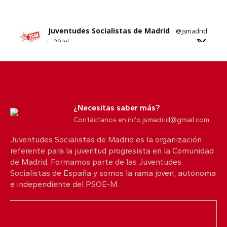
Juventudes Socialistas de Madrid
@jsmadrid
·
29 Jul
Sobre el nuevo ático de Ayuso en Chamberí.
No sabemos si es esta su solución al problema
de la vivienda en Madrid.
¿Necesitas saber más?
5
10
X
Contáctanos en info.jsmadrid@gmail.com
Juventudes Socialistas de Madrid es la organización
referente para la juventud progresista en la Comunidad
Juventudes Socialistas de Madrid
@jsmadrid
de Madrid. Formamos parte de las Juventudes
·
25 Jul
Socialistas de España y somos la rama joven, autónoma
Comunicado JSM
e independiente del PSOE-M.
Con quien nos protege. Con quienes lo han
perdido todo.