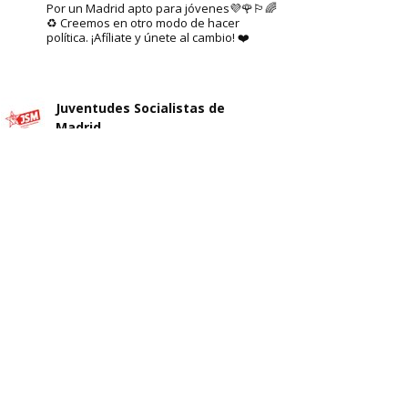
Por un Madrid apto para jóvenes💜🌹🏳️‍🌈
♻️ Creemos en otro modo de hacer
política. ¡Afíliate y únete al cambio! ❤️
Juventudes Socialistas de
Madrid
@jsmadrid
·
29 Jul
Sobre el nuevo ático de Ayuso
Cargar más
Seguir en Instagram
en Chamberí.
No sabemos si es esta su solución
al problema de la vivienda en
Madrid.
5
10
X
Juventudes Socialistas de