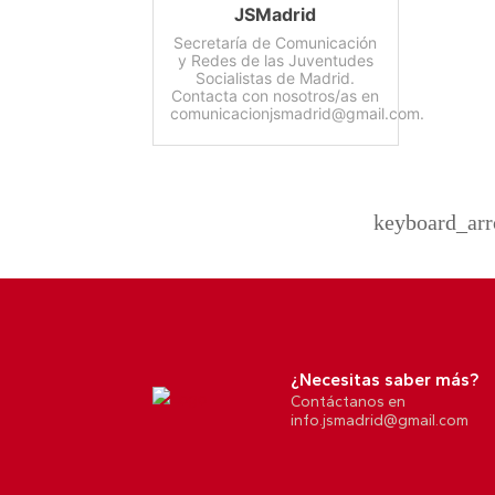
JSMadrid
Secretaría de Comunicación
y Redes de las Juventudes
Socialistas de Madrid.
Contacta con nosotros/as en
comunicacionjsmadrid@gmail.com.
keyboard_arr
¿Necesitas saber más?
Contáctanos en
info.jsmadrid@gmail.com