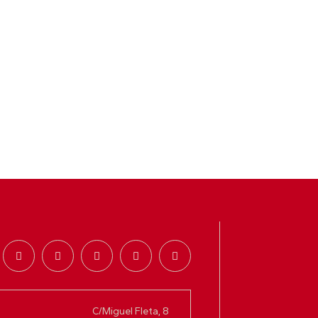
Madrid
@jsmadrid
·
25 Jul
Comunicado JSM
Con quien nos protege. Con quienes
lo han perdido todo.
Desde Juventudes Socialistas de
Madrid queremos trasladar toda
nuestra solidaridad a las personas
afectadas por los incendios que
están golpeando Madrid y distintos
territorios de España.
2
6
9
X
Juventudes Socialistas de Madrid
Retuiteado
Juventudes Socialistas
@jse_org
C/Miguel Fleta, 8