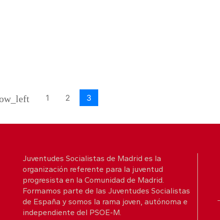
1
2
3
ow_left
Juventudes Socialistas de Madrid es la
organización referente para la juventud
progresista en la Comunidad de Madrid.
Formamos parte de las Juventudes Socialistas
de España y somos la rama joven, autónoma e
independiente del PSOE-M.