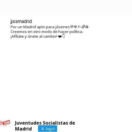
SALA DE PRENSA
AFÍLIATE
jjssmadrid
Por un Madrid apto para jóvenes💜🌹🏳️‍🌈♻️
Creemos en otro modo de hacer política.
¡Afíliate y únete al cambio! ❤️👇
Juventudes Socialistas de
Madrid
Seguir