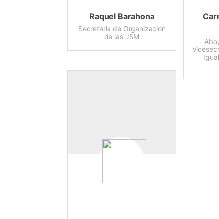
Raquel Barahona
Car
Secretaria de Organización
de las JSM
Abog
Vicesecr
Igua