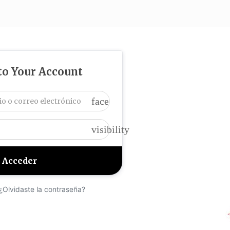
EFENDEMOS?
¿QUÉ HACEMOS?
TRANSPARENCIA
 to Your Account
face
visibility
¿Olvidaste la contraseña?