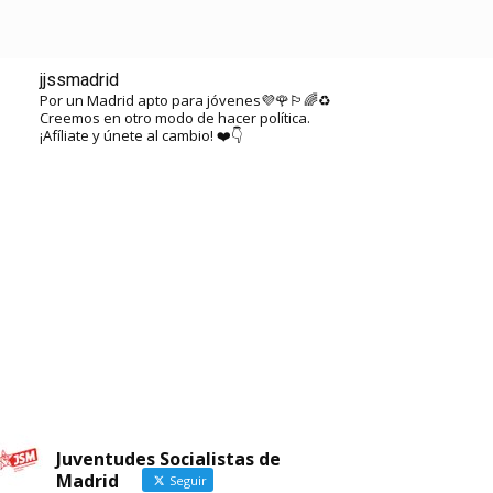
SALA DE PRENSA
AFÍLIATE
jjssmadrid
Por un Madrid apto para jóvenes💜🌹🏳️‍🌈♻️
Creemos en otro modo de hacer política.
¡Afíliate y únete al cambio! ❤️👇
Juventudes Socialistas de
Madrid
Seguir