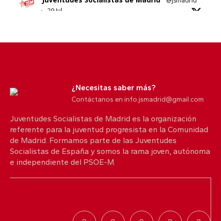
@jsmadrid
·
29 Jul
Sobre el nuevo ático de Ayuso en Chamberí.
No sabemos si es esta su solución al problema de
la vivienda en Madrid.
5
10
X
¿Necesitas saber más?
Contáctanos en info.jsmadrid@gmail.com
Juventudes Socialistas de Madrid es la organización
Juventudes Socialistas de Madrid
@jsmadrid
referente para la juventud progresista en la Comunidad
·
25 Jul
de Madrid. Formamos parte de las Juventudes
Comunicado JSM
Socialistas de España y somos la rama joven, autónoma
Con quien nos protege. Con quienes lo han
e independiente del PSOE-M.
perdido todo.
Desde Juventudes Socialistas de Madrid queremos
trasladar toda nuestra solidaridad a las personas
afectadas por los incendios que están golpeando
Madrid y distintos territorios de España.
2