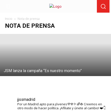
JSE y JSM salen a la calle el domingo
para denunciar que “los ricos y el PP” se
forran cuando suben los alquileres
Inicio
Nota de prensa
NOTA DE PRENSA
11 de octubre de 2024
JSM lanza la campaña “Es nuestro momento”
jjssmadrid
Por un Madrid apto para jóvenes💜🌹🏳️‍🌈♻️ Creemos en
otro modo de hacer política. ¡Afíliate y únete al cambio! ❤️👇