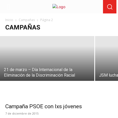
9 de mayo – Campaña “Generación
Euro”
Inicio
Campañas
Página 2
CAMPAÑAS
9 de mayo de 2026
21 de marzo – Día Internacional de la
Eliminación de la Discriminación Racial
JSM lucha
Campaña PSOE con lxs jóvenes
7 de diciembre de 2015