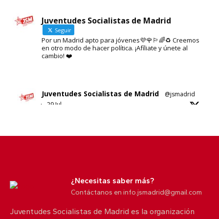
Juventudes Socialistas de Madrid
Seguir
Por un Madrid apto para jóvenes💜🌹🏳️‍🌈♻️ Creemos
en otro modo de hacer política. ¡Afíliate y únete al
cambio! ❤️
Juventudes Socialistas de Madrid
@jsmadrid
·
29 Jul
Sobre el nuevo ático de Ayuso en Chamberí.
No sabemos si es esta su solución al problema de
la vivienda en Madrid.
5
10
X
¿Necesitas saber más?
Contáctanos en info.jsmadrid@gmail.com
Juventudes Socialistas de Madrid es la organización
Juventudes Socialistas de Madrid
@jsmadrid