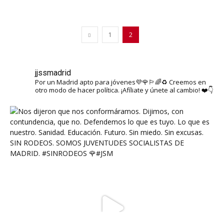
1
2
jjssmadrid
Por un Madrid apto para jóvenes💜🌹🏳️‍🌈♻️ Creemos en
otro modo de hacer política. ¡Afíliate y únete al cambio! ❤️👇