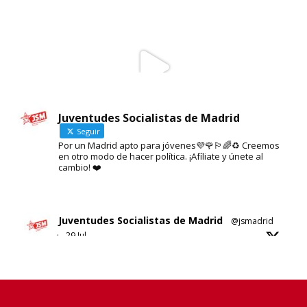
Juventudes Socialistas de Madrid
Seguir
Por un Madrid apto para jóvenes💜🌹🏳️‍🌈♻️ Creemos
en otro modo de hacer política. ¡Afíliate y únete al
cambio! ❤️
Juventudes Socialistas de Madrid
@jsmadrid
·
29 Jul
Sobre el nuevo ático de Ayuso en Chamberí.
No sabemos si es esta su solución al problema de
la vivienda en Madrid.