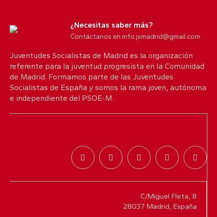
5
10
X
¿Necesitas saber más?
Contáctanos en info.jsmadrid@gmail.com
Juventudes Socialistas de Madrid es la organización
Juventudes Socialistas de Madrid
@jsmadrid
referente para la juventud progresista en la Comunidad
·
25 Jul
de Madrid. Formamos parte de las Juventudes
Comunicado JSM
Socialistas de España y somos la rama joven, autónoma
Con quien nos protege. Con quienes lo han
e independiente del PSOE-M.
perdido todo.
Desde Juventudes Socialistas de Madrid queremos
trasladar toda nuestra solidaridad a las personas
afectadas por los incendios que están golpeando
Madrid y distintos territorios de España.
2
6
9
X
C/Miguel Fleta, 8
28037 Madrid, España