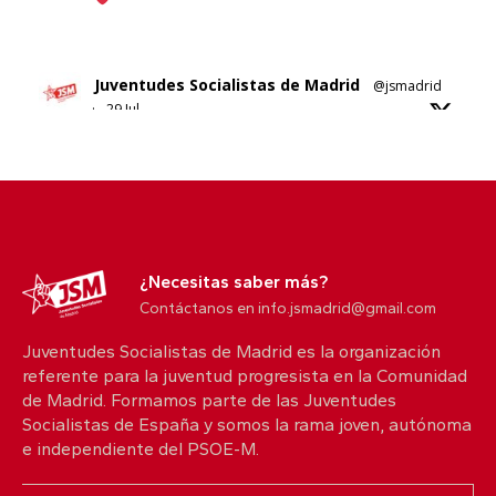
Juventudes Socialistas de Madrid
@jsmadrid
·
29 Jul
Sobre el nuevo ático de Ayuso en Chamberí.
No sabemos si es esta su solución al problema de
la vivienda en Madrid.
5
10
X
¿Necesitas saber más?
Contáctanos en info.jsmadrid@gmail.com
Juventudes Socialistas de Madrid es la organización
Juventudes Socialistas de Madrid
@jsmadrid
referente para la juventud progresista en la Comunidad
·
25 Jul
de Madrid. Formamos parte de las Juventudes
Comunicado JSM
Socialistas de España y somos la rama joven, autónoma
Con quien nos protege. Con quienes lo han
e independiente del PSOE-M.
perdido todo.