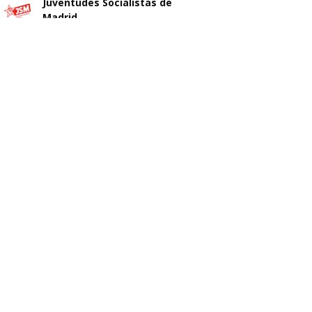
Juventudes Socialistas de
Madrid
@jsmadrid
·
29 Jul
Sobre el nuevo ático de Ayuso
Cargar más
Seguir en Instagram
en Chamberí.
No sabemos si es esta su solución
al problema de la vivienda en
Madrid.
5
10
X
Juventudes Socialistas de
Madrid
@jsmadrid
·
25 Jul
Comunicado JSM
Con quien nos protege. Con quienes
lo han perdido todo.