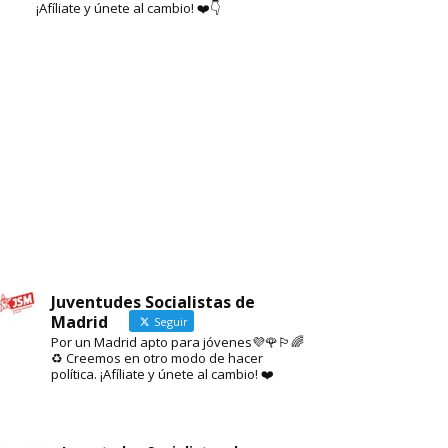
¡Afíliate y únete al cambio! ❤️👇
Juventudes Socialistas de
Madrid
Seguir
Por un Madrid apto para jóvenes💜🌹🏳️‍🌈
♻️ Creemos en otro modo de hacer
política. ¡Afíliate y únete al cambio! ❤️