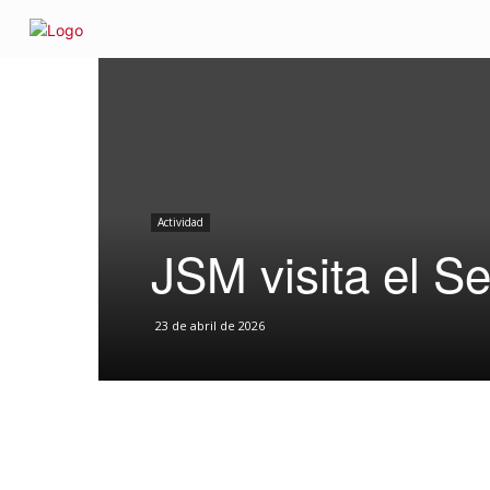
Inicio
Actividad
JSM visita el Senado
INICIO
SOMOS
¿QUÉ D
Actividad
JSM visita el S
23 de abril de 2026