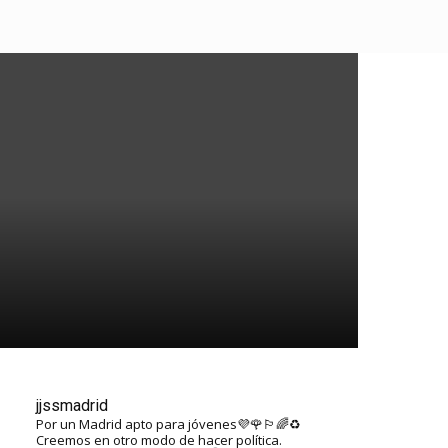
SALA DE PRENSA
AFÍLIATE
jjssmadrid
Por un Madrid apto para jóvenes💜🌹🏳️‍🌈♻️
Creemos en otro modo de hacer política.