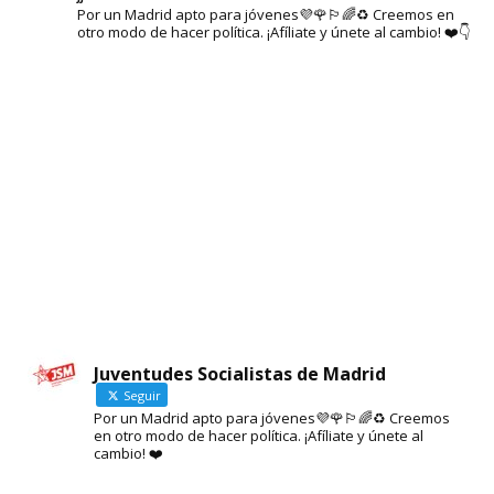
Por un Madrid apto para jóvenes💜🌹🏳️‍🌈♻️ Creemos en
otro modo de hacer política. ¡Afíliate y únete al cambio! ❤️👇
Juventudes Socialistas de Madrid
Seguir
Por un Madrid apto para jóvenes💜🌹🏳️‍🌈♻️ Creemos
en otro modo de hacer política. ¡Afíliate y únete al
Cargar más
Seguir en Instagram
cambio! ❤️