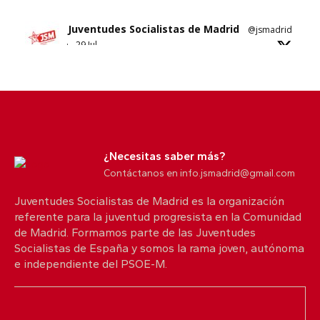
Juventudes Socialistas de Madrid
@jsmadrid
·
29 Jul
Sobre el nuevo ático de Ayuso en Chamberí.
No sabemos si es esta su solución al problema
de la vivienda en Madrid.
5
10
X
¿Necesitas saber más?
Contáctanos en info.jsmadrid@gmail.com
Juventudes Socialistas de Madrid es la organización
Juventudes Socialistas de Madrid
@jsmadrid
referente para la juventud progresista en la Comunidad
·
25 Jul
de Madrid. Formamos parte de las Juventudes
Comunicado JSM
Socialistas de España y somos la rama joven, autónoma
e independiente del PSOE-M.
Con quien nos protege. Con quienes lo han
perdido todo.
Desde Juventudes Socialistas de Madrid