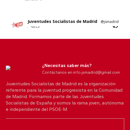
Juventudes Socialistas de Madrid
@jsmadrid
·
29 Jul
Sobre el nuevo ático de Ayuso en Chamberí.
No sabemos si es esta su solución al problema
de la vivienda en Madrid.
¿Necesitas saber más?
5
10
X
Contáctanos en info.jsmadrid@gmail.com
Juventudes Socialistas de Madrid es la organización
referente para la juventud progresista en la Comunidad
Juventudes Socialistas de Madrid
@jsmadrid
de Madrid. Formamos parte de las Juventudes
·
25 Jul
Socialistas de España y somos la rama joven, autónoma
Comunicado JSM
e independiente del PSOE-M.
Con quien nos protege. Con quienes lo han
perdido todo.