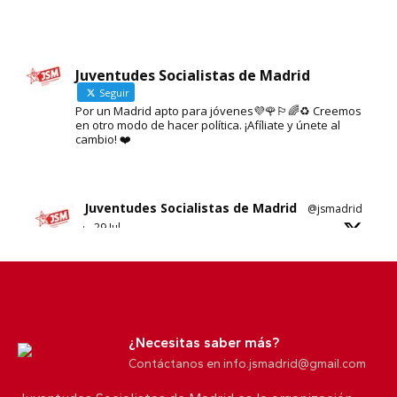
Juventudes Socialistas de Madrid
Seguir
Por un Madrid apto para jóvenes💜🌹🏳️‍🌈♻️ Creemos
en otro modo de hacer política. ¡Afíliate y únete al
Cargar más
Seguir en Instagram
cambio! ❤️
Juventudes Socialistas de Madrid
@jsmadrid
·
29 Jul
Sobre el nuevo ático de Ayuso en Chamberí.
No sabemos si es esta su solución al problema
de la vivienda en Madrid.
¿Necesitas saber más?
5
10
X
Contáctanos en info.jsmadrid@gmail.com