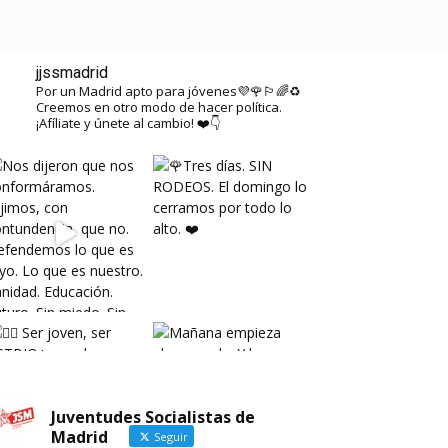
SALA DE PRENSA
AFÍLIATE
jjssmadrid
Por un Madrid apto para jóvenes💜🌹🏳️‍🌈♻️
Creemos en otro modo de hacer política.
¡Afíliate y únete al cambio! ❤️👇
Juventudes Socialistas de
Madrid
Seguir