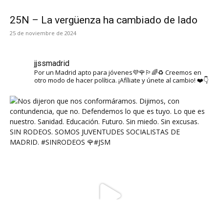
25N – La vergüenza ha cambiado de lado
25 de noviembre de 2024
jjssmadrid
Por un Madrid apto para jóvenes💜🌹🏳️‍🌈♻️ Creemos en
otro modo de hacer política. ¡Afíliate y únete al cambio! ❤️👇