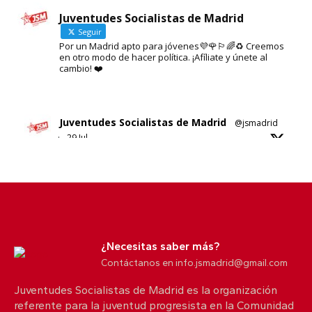
Juventudes Socialistas de Madrid
Seguir
Por un Madrid apto para jóvenes💜🌹🏳️‍🌈♻️ Creemos
en otro modo de hacer política. ¡Afíliate y únete al
cambio! ❤️
Juventudes Socialistas de Madrid
@jsmadrid
·
29 Jul
Sobre el nuevo ático de Ayuso en Chamberí.
No sabemos si es esta su solución al problema de
la vivienda en Madrid.
5
10
X
¿Necesitas saber más?
Contáctanos en info.jsmadrid@gmail.com
Juventudes Socialistas de Madrid es la organización
Juventudes Socialistas de Madrid
@jsmadrid
referente para la juventud progresista en la Comunidad
·
25 Jul