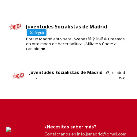
Juventudes Socialistas de Madrid
Seguir
Por un Madrid apto para jóvenes💜🌹🏳️‍🌈♻️ Creemos
en otro modo de hacer política. ¡Afíliate y únete al
Cargar más
Seguir en Instagram
cambio! ❤️
Juventudes Socialistas de Madrid
@jsmadrid
·
29 Jul
Sobre el nuevo ático de Ayuso en Chamberí.
No sabemos si es esta su solución al problema
de la vivienda en Madrid.
5
10
X
¿Necesitas saber más?
Contáctanos en info.jsmadrid@gmail.com