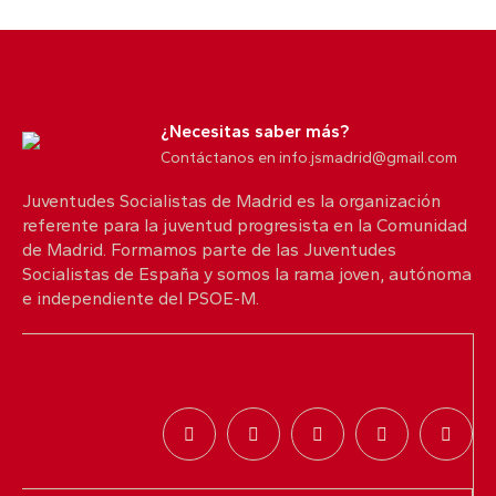
No sabemos si es esta su solución al problema de
la vivienda en Madrid.
5
10
X
¿Necesitas saber más?
Contáctanos en info.jsmadrid@gmail.com
Juventudes Socialistas de Madrid es la organización
Juventudes Socialistas de Madrid
@jsmadrid
referente para la juventud progresista en la Comunidad
·
25 Jul
de Madrid. Formamos parte de las Juventudes
Comunicado JSM
Socialistas de España y somos la rama joven, autónoma
Con quien nos protege. Con quienes lo han
e independiente del PSOE-M.
perdido todo.
Desde Juventudes Socialistas de Madrid queremos
trasladar toda nuestra solidaridad a las personas
afectadas por los incendios que están golpeando
Madrid y distintos territorios de España.
2
6
9
X