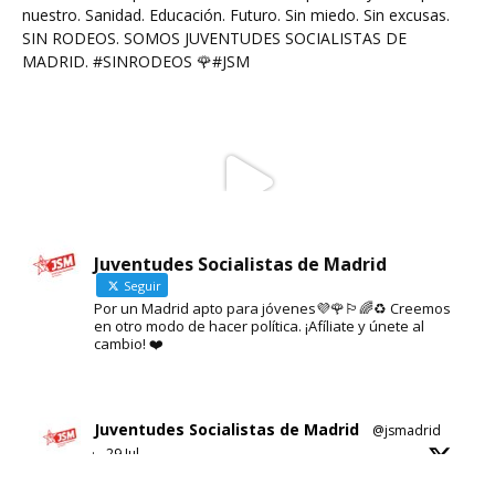
Juventudes Socialistas de Madrid
Seguir
Por un Madrid apto para jóvenes💜🌹🏳️‍🌈♻️ Creemos
en otro modo de hacer política. ¡Afíliate y únete al
cambio! ❤️
Juventudes Socialistas de Madrid
@jsmadrid
·
29 Jul
Sobre el nuevo ático de Ayuso en Chamberí.