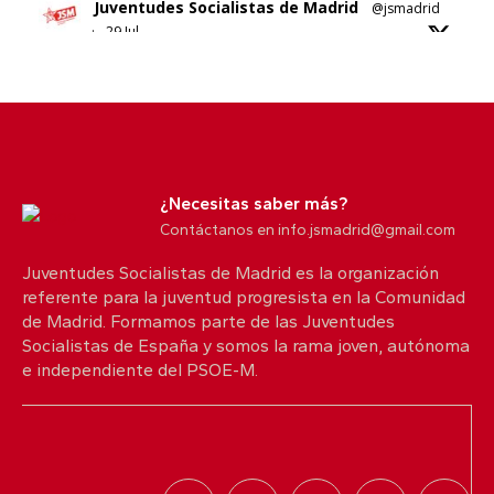
Juventudes Socialistas de Madrid
@jsmadrid
·
29 Jul
Sobre el nuevo ático de Ayuso en Chamberí.
No sabemos si es esta su solución al problema de
la vivienda en Madrid.
5
10
X
¿Necesitas saber más?
Contáctanos en info.jsmadrid@gmail.com
Juventudes Socialistas de Madrid es la organización
Juventudes Socialistas de Madrid
@jsmadrid
referente para la juventud progresista en la Comunidad
·
25 Jul
de Madrid. Formamos parte de las Juventudes
Comunicado JSM
Socialistas de España y somos la rama joven, autónoma
Con quien nos protege. Con quienes lo han
e independiente del PSOE-M.
perdido todo.
Desde Juventudes Socialistas de Madrid queremos
trasladar toda nuestra solidaridad a las personas
afectadas por los incendios que están golpeando