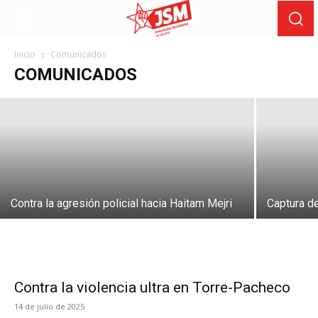
Contra la violencia ultra en Torre-
Pacheco
Inicio
Comunicados
COMUNICADOS
14 de julio de 2025
Contra la agresión policial hacia Haitam Mejri
Captura d
Contra la violencia ultra en Torre-Pacheco
14 de julio de 2025